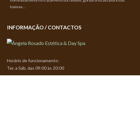
nomeadamente no tratamento da celulite, gordura localizada e das
toxinas…
INFORMAÇÃO / CONTACTOS
Horário de funcionamento:
Ter. a Sáb. das 09:00 às 20:00
Rua Francisco Sá Carneiro, 33B
Mem Martins
(junto à farmácia de Ouressa),
21 920 1682 / 925 142 298
geralangelarosadospa@gmail.com