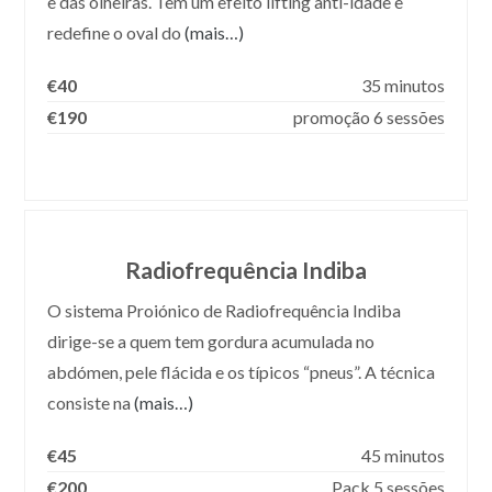
e das olheiras. Tem um efeito lifting anti-idade e
redefine o oval do
(mais…)
€40
35 minutos
€190
promoção 6 sessões
Radiofrequência Indiba
O sistema Proiónico de Radiofrequência Indiba
dirige-se a quem tem gordura acumulada no
abdómen, pele flácida e os típicos “pneus”. A técnica
consiste na
(mais…)
€45
45 minutos
€200
Pack 5 sessões