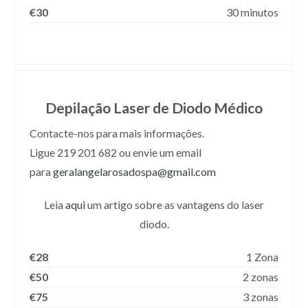
€30
30 minutos
Depilação Laser de Diodo Médico
Contacte-nos para mais informações.
Ligue 219 201 682 ou envie um email
para
geralangelarosadospa@gmail.com
Leia
aqui
um artigo sobre as vantagens do laser
diodo.
€28
1 Zona
€50
2 zonas
€75
3 zonas